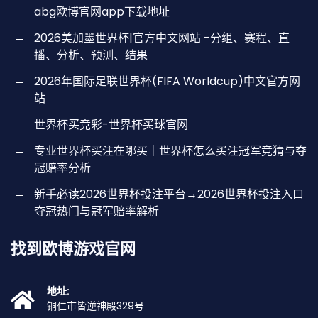
abg欧博官网app下载地址
2026美加墨世界杯|官方中文网站 -分组、赛程、直
播、分析、预测、结果
2026年国际足联世界杯(FIFA Worldcup)中文官方网
站
世界杯买竞彩-世界杯买球官网
专业世界杯买注在哪买｜世界杯怎么买注冠军竞猜与夺
冠赔率分析
新手必读2026世界杯投注平台→2026世界杯投注入口
夺冠热门与冠军赔率解析
找到欧博游戏官网
地址:
铜仁市皆逆神殿329号