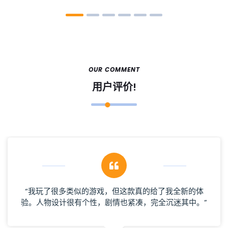
OUR COMMENT
用户评价!
“我玩了很多类似的游戏，但这款真的给了我全新的体
验。人物设计很有个性，剧情也紧凑，完全沉迷其中。”