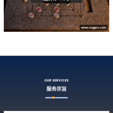
OUR SERVICES
服务宗旨