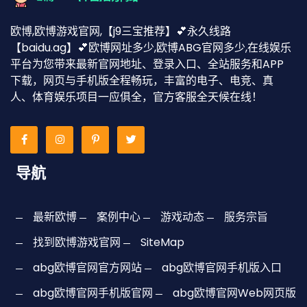
欧博,欧博游戏官网,【j9三宝推荐】💕永久线路
【baidu.ag】💕欧博网址多少,欧博ABG官网多少,在线娱乐
平台为您带来最新官网地址、登录入口、全站服务和APP
下载，网页与手机版全程畅玩，丰富的电子、电竞、真
人、体育娱乐项目一应俱全，官方客服全天候在线！
导航
最新欧博
案例中心
游戏动态
服务宗旨
找到欧博游戏官网
SiteMap
abg欧博官网官方网站
abg欧博官网手机版入口
abg欧博官网手机版官网
abg欧博官网Web网页版