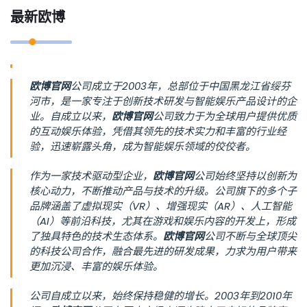
最新欧博
欧博官网
公司成立于2003年，总部位于中国黑龙江省绥芬
河市，是一家专注于创新技术研发与智能娱乐产品设计的企
业。自成立以来，
欧博官网
公司致力于为全球用户提供优质
的互动娱乐体验，凭借其领先的技术实力和丰富的行业经
验，迅速崭露头角，成为智能娱乐领域的佼佼者。
作为一家技术驱动型企业，
欧博官网
公司始终坚持以创新为
核心动力，不断推动产品与技术的升级。公司旗下的多个子
品牌涵盖了虚拟现实（VR）、增强现实（AR）、人工智能
（AI）等前沿科技，尤其在游戏和娱乐内容的开发上，形成
了独具特色的技术生态体系。
欧博官网
公司不断与全球顶尖
的科技公司合作，融合最先进的研发成果，力求为用户带来
更加沉浸、丰富的娱乐体验。
公司自成立以来，始终保持稳健的增长。2003年到2010年