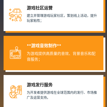
游戏社区运营
建立并管理游戏玩家社区，策划线上活动，提升
玩家粘性；
**游戏音效制作**
为游戏提供高质量的音效、背景音乐和配
音服务；
游戏发行服务
为开发者提供游戏在全球范围内的发行、市场推
广及运营支持。