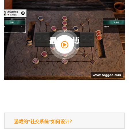
游戏的“社交系统”如何设计？