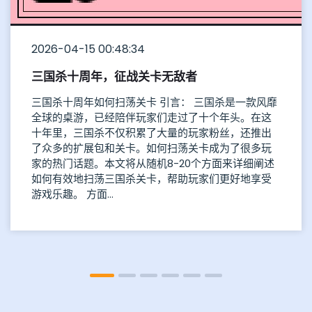
2026-04-15 00:48:34
三国杀十周年，征战关卡无敌者
三国杀十周年如何扫荡关卡 引言： 三国杀是一款风靡
全球的桌游，已经陪伴玩家们走过了十个年头。在这
十年里，三国杀不仅积累了大量的玩家粉丝，还推出
了众多的扩展包和关卡。如何扫荡关卡成为了很多玩
家的热门话题。本文将从随机8-20个方面来详细阐述
如何有效地扫荡三国杀关卡，帮助玩家们更好地享受
游戏乐趣。 方面...